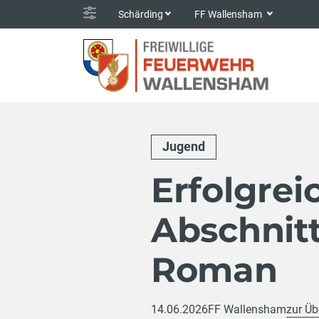
Schärding
FF Wallensham
Jugend
Erfolgre
Abschnitt
Roman
14.06.2026
FF Wallensham
zur Üb