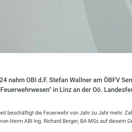
024 nahm OBI d.F. Stefan Wallner am ÖBFV Se
m Feuerwehrwesen" in Linz an der Oö. Landesf
it beschäftigt die Feuerwehr von Jahr zu Jahr mehr. Zah
on Herrn ABI Ing. Richard Berger, BA MSc auf diesem Ge