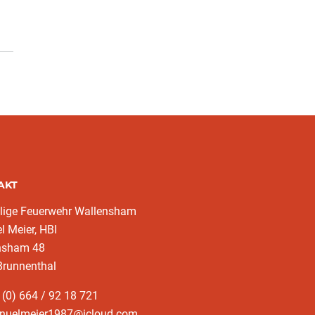
AKT
llige Feuerwehr Wallensham
 Meier, HBI
nsham 48
Brunnenthal
 (0) 664 / 92 18 721
nuelmeier1987@icloud.com